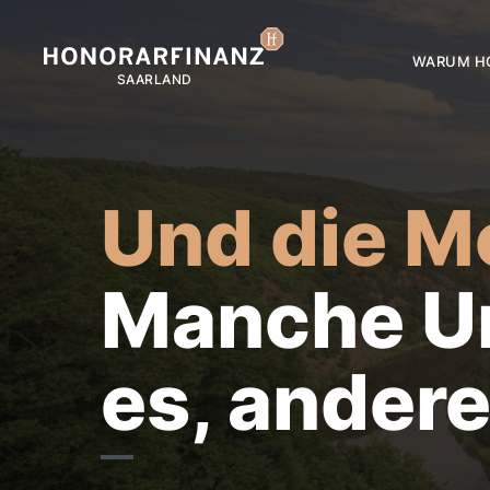
WARUM H
Und die M
Manche U
es, andere