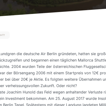
CHT?
undgren die deutsche Air Berlin gründeten, hatten sie groß
urückzugreifen und begannen einen täglichen Mallorca Shuttl
te. 2004 wurden Teile der österreichischen Fluggesellschaf
war der Börsengang 2006 mit einem Startpreis von 12€ pro A
ter bei über 20€ je Aktie. Es folgten weitere Übernahmen u
ner verheissungsvollen Zukunft. Oder nicht?
usste Joachim Hunold das Feld wegen anhaltender Verluste 
ein Investment bekommen. Am 25. August 2017 wurde Insol
e in Berlin Tegel. Spätestens mit dieser Landung landeten M