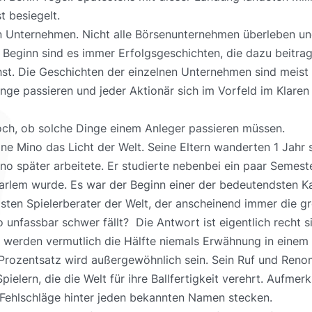
t besiegelt.
en Unternehmen. Nicht alle Börsenunternehmen überleben und 
eginn sind es immer Erfolgsgeschichten, die dazu beitrag
. Die Geschichten der einzelnen Unternehmen sind meist in
nge passieren und jeder Aktionär sich im Vorfeld im Klaren
doch, ob solche Dinge einem Anleger passieren müssen.
eine Mino das Licht der Welt. Seine Eltern wanderten 1 Jahr
no später arbeitete. Er studierte nebenbei ein paar Semest
lem wurde. Es war der Beginn einer der bedeutendsten Kar
sten Spielerberater der Welt, der anscheinend immer die gr
 unfassbar schwer fällt?
Die Antwort ist eigentlich recht s
 werden vermutlich die Hälfte niemals Erwähnung in einem S
Prozentsatz wird außergewöhnlich sein. Sein Ruf und Renomm
elern, die die Welt für ihre Ballfertigkeit verehrt. Aufmer
 Fehlschläge hinter jeden bekannten Namen stecken.