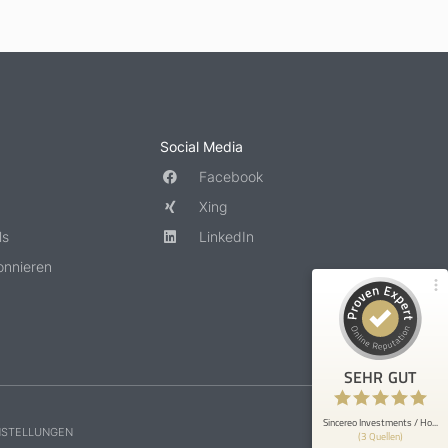
Social Media
Facebook
Xing
ls
LinkedIn
onnieren
SEHR GUT
Sincereo Investments / Ho...
NSTELLUNGEN
(3 Quellen)