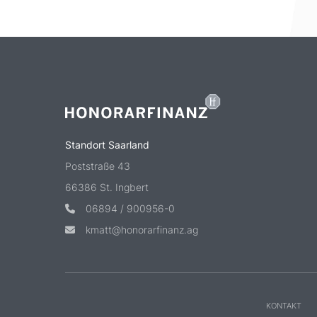
Standort Saarland
Poststraße 43
66386 St. Ingbert
06894 / 900956-0
kmatt@honorarfinanz.ag
KONTAKT