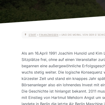
START
»
FINANZWISSEN
»
UND DIE MORAL VON DER G´SCHI
Als am 16.April 1991 Joachim Hunold und Kim L
Sitzplätze frei, ohne auf einen Veranstalter z
begannen eine außergewöhnliche Erfolgsgeschich
wuchs stetig weiter. Die logische Konsequenz 
kürzester Zeit und stand ein knappes Jahr spä
Börsenanleger also ein lohnendes Invest mit ei
Die Geschichte ist hinlangst bekannt. 2011 m
mit Einstieg von Hartmut Mehdorn Angst um s
landete in Berlin die letzte Air Berlin Maschin