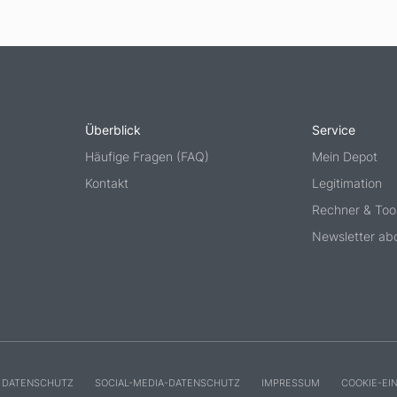
Überblick
Service
Häufige Fragen (FAQ)
Mein Depot
Kontakt
Legitimation
Rechner & Too
Newsletter ab
DATENSCHUTZ
SOCIAL-MEDIA-DATENSCHUTZ
IMPRESSUM
COOKIE-EI