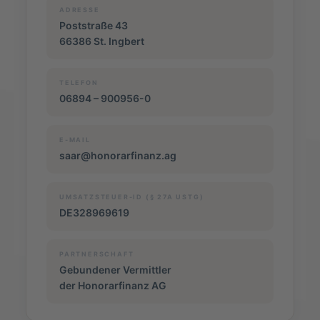
ADRESSE
Poststraße 43
66386 St. Ingbert
TELEFON
06894 – 900956-0
E-MAIL
saar@honorarfinanz.ag
UMSATZSTEUER-ID (§ 27A USTG)
DE328969619
PARTNERSCHAFT
Gebundener Vermittler
der Honorarfinanz AG