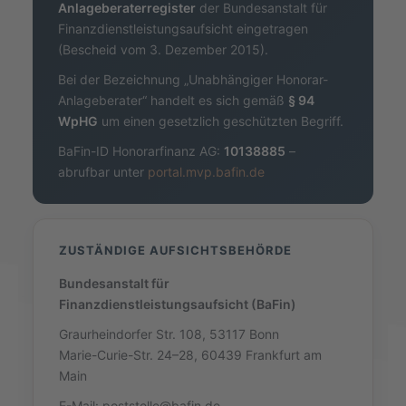
Anlageberaterregister
der Bundesanstalt für
Finanzdienstleistungsaufsicht eingetragen
(Bescheid vom 3. Dezember 2015).
Bei der Bezeichnung „Unabhängiger Honorar-
Anlageberater“ handelt es sich gemäß
§ 94
WpHG
um einen gesetzlich geschützten Begriff.
BaFin-ID Honorarfinanz AG:
10138885
–
abrufbar unter
portal.mvp.bafin.de
ZUSTÄNDIGE AUFSICHTSBEHÖRDE
Bundesanstalt für
Finanzdienstleistungsaufsicht (BaFin)
Graurheindorfer Str. 108, 53117 Bonn
Marie-Curie-Str. 24–28, 60439 Frankfurt am
Main
E-Mail:
poststelle@bafin.de