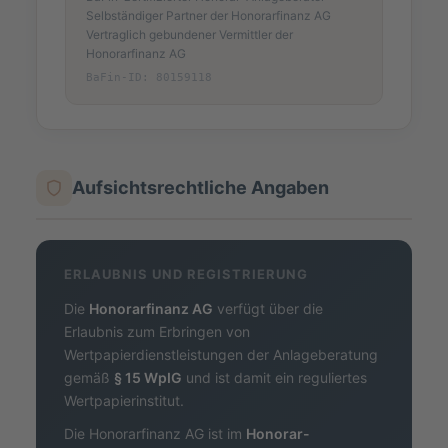
Selbständiger Partner der Honorarfinanz AG
Vertraglich gebundener Vermittler der
Honorarfinanz AG
BaFin-ID: 80159118
Aufsichtsrechtliche Angaben
ERLAUBNIS UND REGISTRIERUNG
Die
Honorarfinanz AG
verfügt über die
Erlaubnis zum Erbringen von
Wertpapierdienstleistungen der Anlageberatung
gemäß
§ 15 WpIG
und ist damit ein reguliertes
Wertpapierinstitut.
Die Honorarfinanz AG ist im
Honorar-