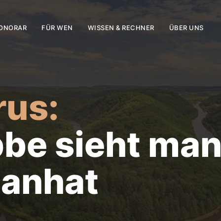
ONORAR
FÜR WEN
WISSEN & RECHNER
ÜBER UNS
rus:
bbe sieht man
 anhat