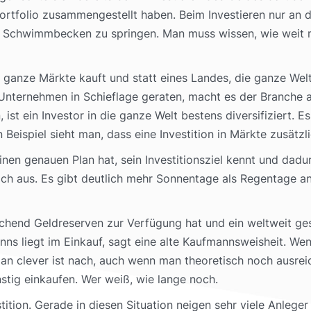
ortfolio zusammengestellt haben. Beim Investieren nur an 
 Schwimmbecken zu springen. Man muss wissen, wie weit m
n ganze Märkte kauft und statt eines Landes, die ganze Wel
 Unternehmen in Schieflage geraten, macht es der Branche a
st ein Investor in die ganze Welt bestens diversifiziert. Es 
Beispiel sieht man, dass eine Investition in Märkte zusätzl
einen genauen Plan hat, sein Investitionsziel kennt und dadu
nfach aus. Es gibt deutlich mehr Sonnentage als Regentage
chend Geldreserven zur Verfügung hat und ein weltweit gestr
 liegt im Einkauf, sagt eine alte Kaufmannsweisheit. Wenn
an clever ist nach, auch wenn man theoretisch noch ausreic
stig einkaufen. Wer weiß, wie lange noch.
stition. Gerade in diesen Situation neigen sehr viele Anleg