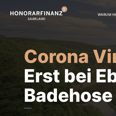
WARUM H
Corona Vi
Erst bei E
Badehose