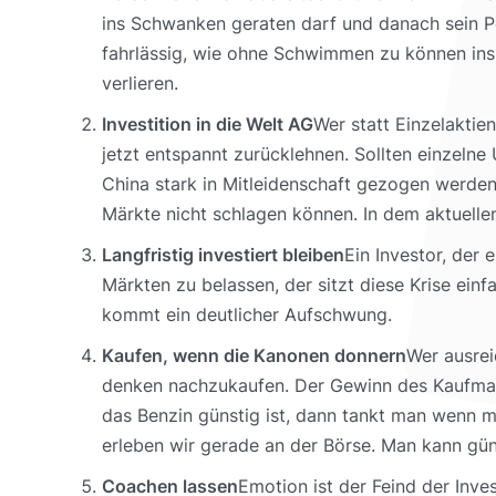
ins Schwanken geraten darf und danach sein P
fahrlässig, wie ohne Schwimmen zu können ins
verlieren.
Investition in die Welt AG
Wer statt Einzelaktie
jetzt entspannt zurücklehnen. Sollten einzelne
China stark in Mitleidenschaft gezogen werden, i
Märkte nicht schlagen können. In dem aktuellen 
Langfristig investiert bleiben
Ein Investor, der 
Märkten zu belassen, der sitzt diese Krise ei
kommt ein deutlicher Aufschwung.
Kaufen, wenn die Kanonen donnern
Wer ausrei
denken nachzukaufen. Der Gewinn des Kaufmanns
das Benzin günstig ist, dann tankt man wenn m
erleben wir gerade an der Börse. Man kann gün
Coachen lassen
Emotion ist der Feind der Inve