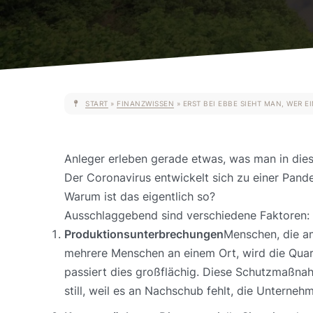
START
»
FINANZWISSEN
»
ERST BEI EBBE SIEHT MAN, WER 
Anleger erleben gerade etwas, was man in dies
Der Coronavirus entwickelt sich zu einer Pande
Warum ist das eigentlich so?
Ausschlaggebend sind verschiedene Faktoren:
Produktionsunterbrechungen
Menschen, die am
mehrere Menschen an einem Ort, wird die Quar
passiert dies großflächig. Diese Schutzmaßna
still, weil es an Nachschub fehlt, die Unterne