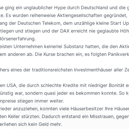
 ging ein unglaublicher Hype durch Deutschland und die g
 Es wurden reihenweise Aktiengesellschaften gegründet, me
ngang der Deutschen Telekom, dem unzählige kleine Start 
tiegen und stiegen und der DAX erreicht nie geglaubte Höhe
Börsenerfahrung.
sten Unternehmen keinerlei Substanz hatten, die den Aktie
m anderen ab. Die Kurse brachen ein, es folgten Panikverk
s eines der traditionsreichsten Investmenthäuser aller Zei
n USA, die durch schlechte Kredite mit niedriger Bonität e
r günstig war, sondern quasi jeder es bekommen konnte. So 
npreise stiegen immer weiter.
ieder anzuziehen, konnten viele Häuserbesitzer Ihre Häuse
 den Keller stürzten. Dadurch entstand ein Misstrauen, ge
erliehen sich kein Geld mehr.