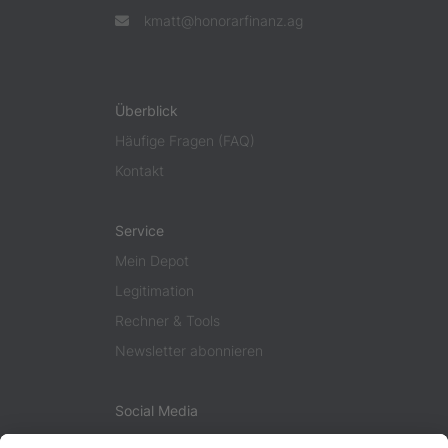
kmatt@honorarfinanz.ag
Überblick
Häufige Fragen (FAQ)
Kontakt
Service
Mein Depot
Legitimation
Rechner & Tools
Newsletter abonnieren
Social Media
Facebook