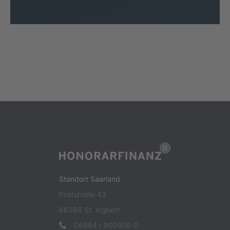
Standort Saarland
Poststraße 43
66386 St. Ingbert
06894 / 900956-0