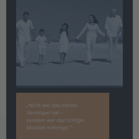
„Nicht wer das meiste
Vermögen hat –
sondern wer das richtige
Mindset mitbringt.“