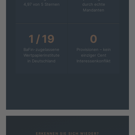
4,97 von 5 Sternen
durch echte
Mandanten
1 / 19
0
BaFin-zugelassene
Provisionen – kein
Wertpapier­institute
einziger Cent
in Deutschland
Interessen­konflikt
ERKENNEN SIE SICH WIEDER?