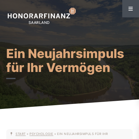
Ein Neujahrsimpuls
für Ihr Vermögen
START
»
PSYCHOLOGIE
»
EIN NEUJAHRSIMPULS FÜR IHR