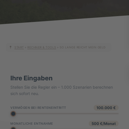
START
»
RECHNER & TOOLS
»
SO LANGE REICHT MEIN GELD