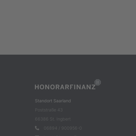
Standort Saarland
Poststraße 43
66386 St. Ingbert
06894 / 900956-0